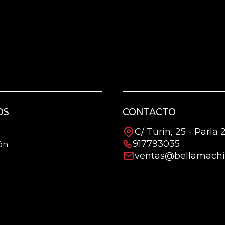
OS
CONTACTO
C/ Turín, 25 - Parla
917793035
ón
ventas@bellamachi