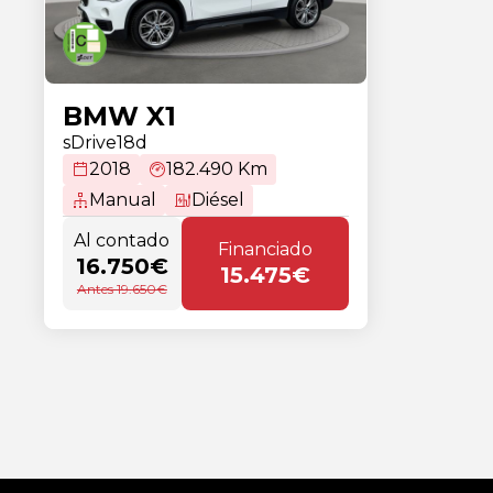
BMW X1
sDrive18d
2018
182.490 Km
Manual
Diésel
Al contado
Financiado
16.750€
15.475€
Antes 19.650€