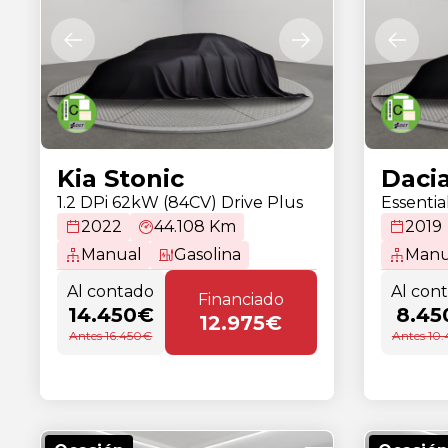
Kia Stonic
Daci
1.2 DPi 62kW (84CV) Drive Plus
Essentia
2022
44.108 Km
2019
Manual
Gasolina
Manu
Al contado
Al con
Financiado
14.450€
8.45
12.975€
Antes 16.450€
Antes 10