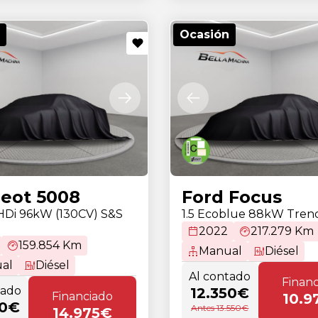
Ocasión
eot 5008
Ford Focus
eHDi 96kW (130CV) S&S
1.5 Ecoblue 88kW Tren
2022
217.279 Km
159.854 Km
Manual
Diésel
al
Diésel
Al contado
Finan
tado
12.350€
Financiado
10.9
50€
Antes 13.550€
14.975€