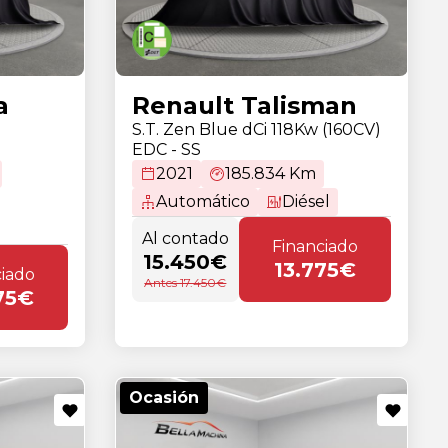
a
Renault Talisman
S.T. Zen Blue dCi 118Kw (160CV)
EDC - SS
2021
185.834 Km
Automático
Diésel
Al contado
Financiado
15.450€
13.775€
ciado
Antes 17.450€
75€
Ocasión