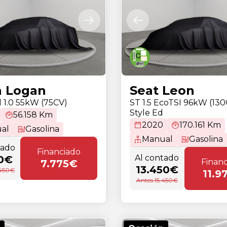
a Logan
Seat Leon
l 1.0 55kW (75CV)
ST 1.5 EcoTSI 96kW (13
Style Ed
56.158 Km
2020
170.161 Km
al
Gasolina
Manual
Gasolina
tado
Financiado
Al contado
0€
Finan
7.775€
13.450€
.450€
11.9
Antes 15.450€