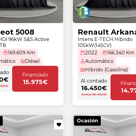
eot 5008
Renault Arkan
eHDi 96kW S&S Active
Intens E-TECH Híbrido
AT8
105kW(145CV)
169.609 Km
2022
166.340 Km
mático
Diésel
Automático
Híbrido (Gasolina)
tado
Financiado
50€
Al contado
15.975€
Finan
.750€
16.450€
14.7
Antes 18.450€
Ocasión