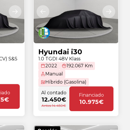
Hyundai i30
0CV) S&S
1.0 TGDI 48V Klass
2022
192.067 Km
Manual
Híbrido (Gasolina)
ciado
Al contado
Financiado
75€
12.450€
10.975€
Antes 14.450€