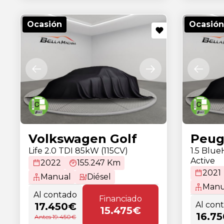
Ocasión
Ocasión
Volkswagen Golf
Peug
Life 2.0 TDI 85kW (115CV)
1.5 Blu
Active
2022
155.247 Km
2021
Manual
Diésel
Manu
Al contado
Financiado
Al con
17.450€
15.475€
16.7
Antes 19.450€