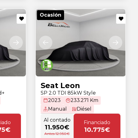
Ocasión
Seat Leon
d+
SP 2.0 TDI 85kW Style
2023
233.271 Km
Manual
Diésel
Al contado
ciado
Financiado
11.950€
75€
10.775€
Antes 12.950€