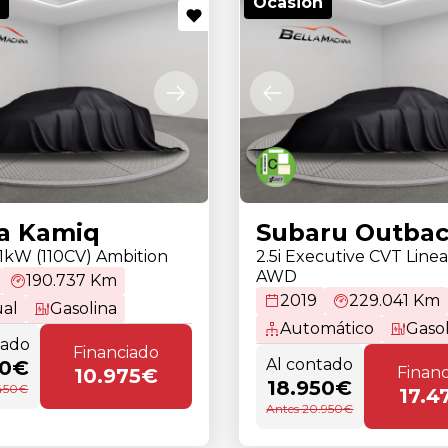
Ocasión
a Kamiq
Subaru Outba
81kW (110CV) Ambition
2.5i Executive CVT Linea
AWD
190.737 Km
2019
229.041 Km
al
Gasolina
Automático
Gasol
tado
Financiado
Al contado
50€
Finan
10.975€
18.950€
.450€
17.4
Antes 20.950€