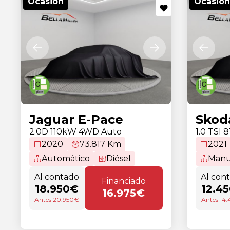
Ocasión
Ocasión
Jaguar E-Pace
Skod
2.0D 110kW 4WD Auto
1.0 TSI 
2020
73.817 Km
2021
Automático
Diésel
Manu
Al contado
Al con
Financiado
18.950€
12.4
16.975€
Antes 20.950€
Antes 14