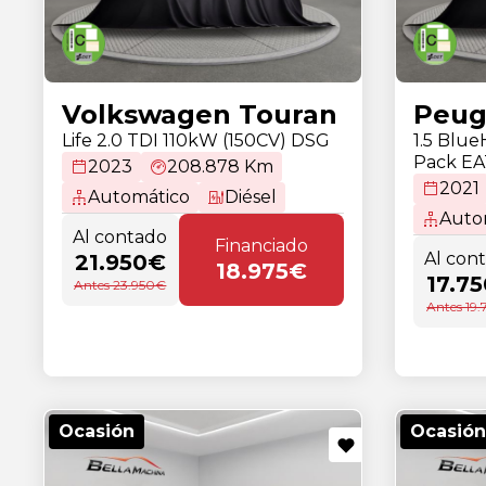
Volkswagen Touran
Peug
Life 2.0 TDI 110kW (150CV) DSG
1.5 Blu
Pack E
2023
208.878 Km
2021
Automático
Diésel
Auto
Al contado
Financiado
Al con
21.950€
18.975€
17.7
Antes 23.950€
Antes 19
Ocasión
Ocasión