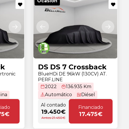
Ocasión
ck
DS DS 7 Crossback
rtronic
BlueHDi DE 96kW (130CV) AT.
PERF.LINE
2022
136.935 Km
ina
Automático
Diésel
Al contado
ciado
Financiado
19.450€
75€
17.475€
Antes 21.450€