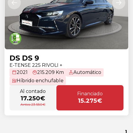
DS DS 9
E-TENSE 225 RIVOLI +
2021
215.209 Km
Automático
Híbrido enchufable
Al contado
Financiado
17.250€
15.275€
Antes 23.550€
1