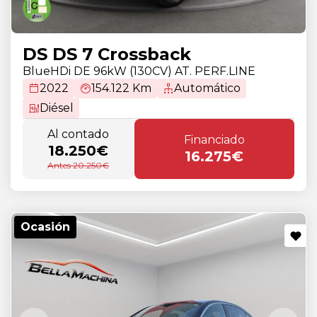
DS DS 7 Crossback
BlueHDi DE 96kW (130CV) AT. PERF.LINE
2022
154.122 Km
Automático
Diésel
Al contado
Financiado
18.250€
16.275€
Antes 20.250€
Ocasión