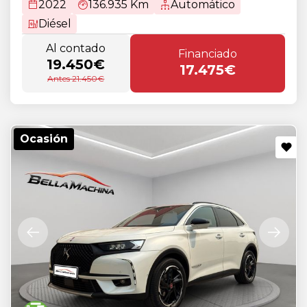
2022
136.935 Km
Automático
Diésel
Al contado
Financiado
19.450€
17.475€
Antes 21.450€
Ocasión