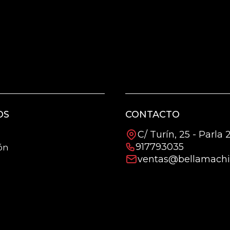
OS
CONTACTO
C/ Turín, 25 - Parla
917793035
ón
ventas@bellamachi