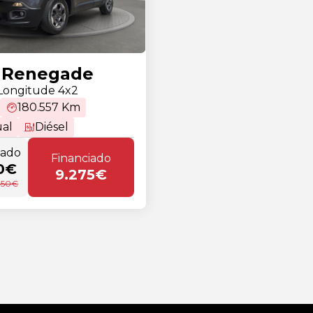
 Renegade
 Longitude 4x2
180.557 Km
al
Diésel
tado
Financiado
0€
9.275€
.450€