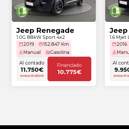
Jeep Renegade
Jeep
1.0G 88kW Sport 4x2
1.6 Mjet
2019
152.847 Km
2016
Manual
Gasolina
Manu
Al contado
Al con
Financiado
11.750€
9.95
10.775€
Antes 13.650€
Antes 11