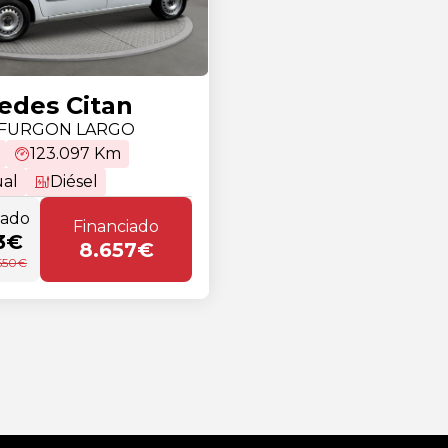
edes Citan
I FURGON LARGO
123.097 Km
al
Diésel
tado
Financiado
3€
8.657€
.550€