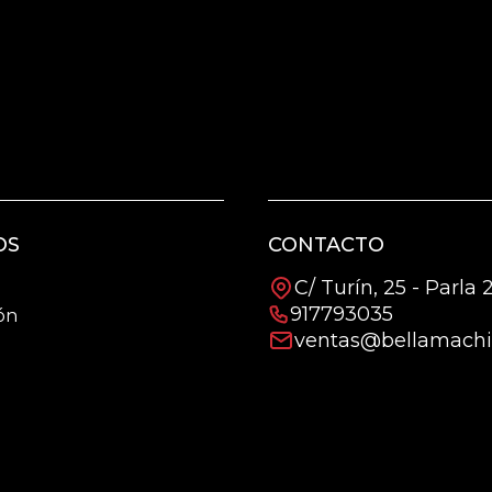
OS
CONTACTO
C/ Turín, 25 - Parla
917793035
ón
ventas@bellamachi