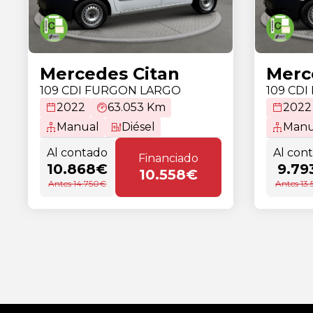
Mercedes Citan
Merc
109 CDI FURGON LARGO
109 CD
2022
63.053 Km
2022
Manual
Diésel
Manu
Al contado
Al con
Financiado
10.868€
9.79
10.558€
Antes 14.750€
Antes 13