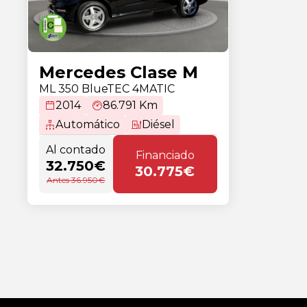
Mercedes Clase M
ML 350 BlueTEC 4MATIC
2014
86.791 Km
Automático
Diésel
Al contado
Financiado
32.750€
30.775€
Antes 36.950€