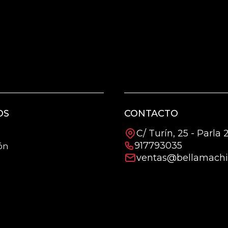
OS
CONTACTO
C/ Turín, 25 - Parla
917793035
ón
ventas@bellamachi