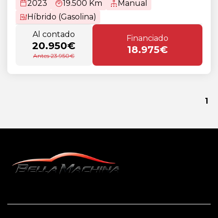
2023
19.500 Km
Manual
Híbrido (Gasolina)
Al contado
Financiado
20.950€
18.975€
Antes 23.950€
1