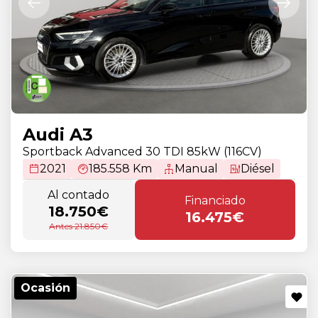
Audi A3
Sportback Advanced 30 TDI 85kW (116CV)
2021
185.558 Km
Manual
Diésel
Al contado
Financiado
18.750€
16.475€
Antes 21.850€
Ocasión