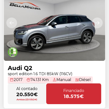
Audi Q2
sport edition 1.6 TDI 85kW (116CV)
2017
74.131 Km
Manual
Diésel
Al contado
Financiado
20.550€
18.575€
Antes 23.950€