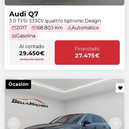
Audi Q7
3.0 TFSI 333CV quattro tiptronic Design
2017
168.803 Km
Automático
Gasolina
Al contado
Financiado
29.450€
27.475€
Antes 31.450€
Ocasión