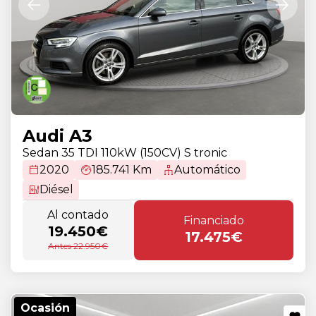
Audi A3
Sedan 35 TDI 110kW (150CV) S tronic
2020
185.741 Km
Automático
Diésel
Al contado
Financiado
19.450€
17.475€
Antes 22.950€
Ocasión