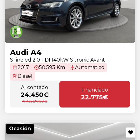
Audi A4
S line ed 2.0 TDI 140kW S tronic Avant
2017
50.593 Km
Automático
Diésel
Al contado
Financiado
24.450€
22.775€
Antes 27.150€
Ocasión