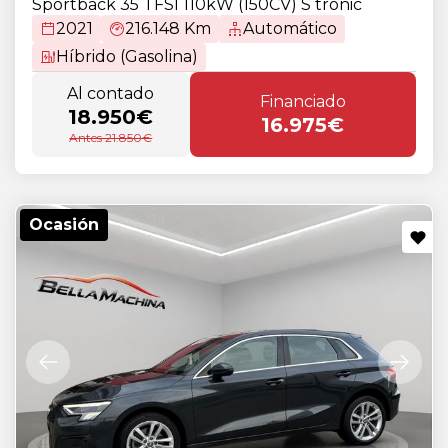
Sportback 35 TFSI 110kW (150CV) S tronic
2021
216.148 Km
Automático
Híbrido (Gasolina)
Al contado
Financiado
18.950€
16.975€
Antes 21.850€
Ocasión