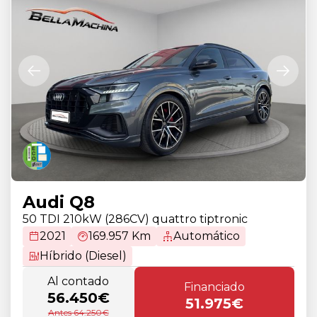
Audi Q8
50 TDI 210kW (286CV) quattro tiptronic
2021
169.957 Km
Automático
Híbrido (Diesel)
Al contado
Financiado
56.450€
51.975€
Antes 64.250€