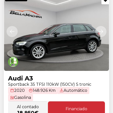
Audi A3
Sportback 35 TFSI 110kW (150CV) S tronic
2020
148.926 Km
Automático
Gasolina
Al contado
Financiado
18.950€