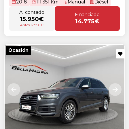
2018
111.351 Km
Manual
Diésel
Al contado
Financiado
15.950€
14.775€
Antes 17.950€
Ocasión