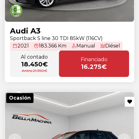
Audi A3
Sportback S line 30 TDI 85kW (116CV)
2021
183.366 Km
Manual
Diésel
Al contado
Financiado
18.450€
16.275€
Antes 21.350€
Ocasión