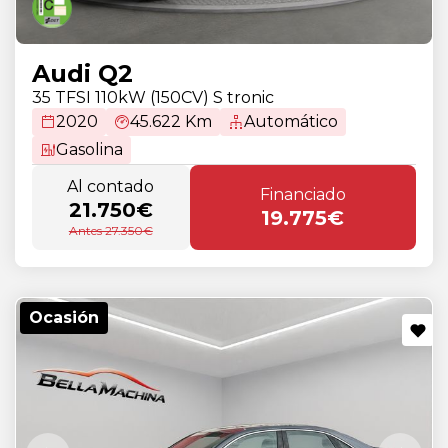
Audi Q2
35 TFSI 110kW (150CV) S tronic
2020
45.622 Km
Automático
Gasolina
Al contado
Financiado
21.750€
19.775€
Antes 27.350€
Ocasión