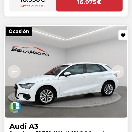
16.975€
Antes 21.850€
Ocasión
Audi A3