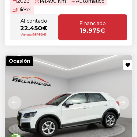
2023
141.490 Km
Automático
Diésel
Al contado
Financiado
22.450€
19.975€
Antes 25.150€
Ocasión