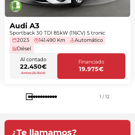
Audi A3
Sportback 30 TDI 85kW (116CV) S tronic
2023
141.490 Km
Automático
Diésel
Al contado
Financiado
22.450€
19.975€
Antes 25.150€
1 / 12
¿Te llamamos?