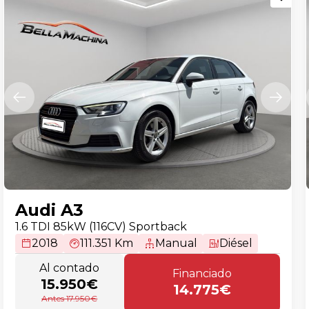
Audi A3
1.6 TDI 85kW (116CV) Sportback
2018
111.351 Km
Manual
Diésel
Al contado
Financiado
15.950€
14.775€
Antes 17.950€