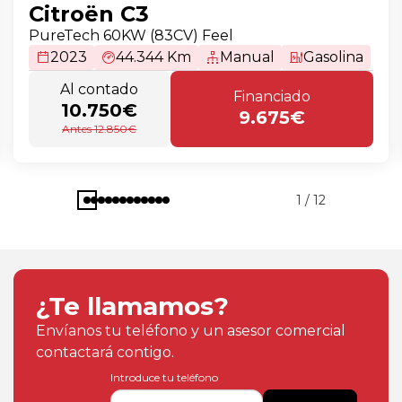
Citroën C3
PureTech 60KW (83CV) Feel
2023
44.344 Km
Manual
Gasolina
Al contado
Financiado
10.750€
9.675€
Antes 12.850€
1 / 12
¿Te llamamos?
Envíanos tu teléfono y un asesor comercial
contactará contigo.
Introduce tu teléfono