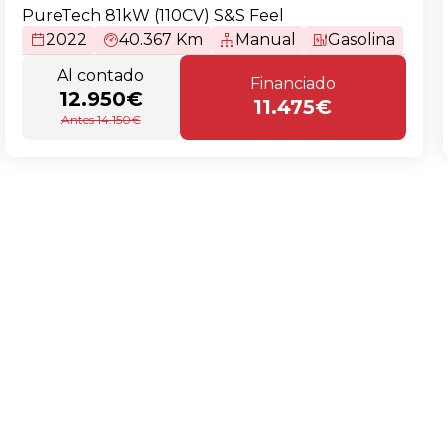
PureTech 81kW (110CV) S&S Feel
2022
40.367 Km
Manual
Gasolina
Al contado
Financiado
12.950€
11.475€
Antes 14.150€