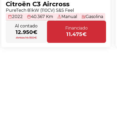
Citroën C3 Aircross
PureTech 81kW (110CV) S&S Feel
2022
40.367 Km
Manual
Gasolina
Al contado
Financiado
12.950€
11.475€
Antes 14.150€