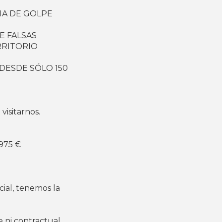
IA DE GOLPE
E FALSAS
RRITORIO
 DESDE SÓLO 150
visitarnos.
975 €
al, tenemos la
 ni contractual.