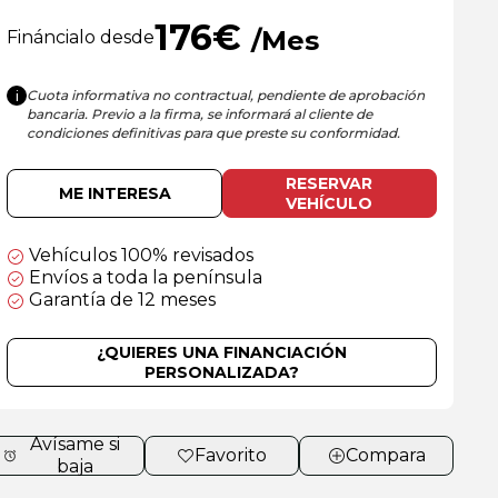
176
€
/Mes
Fináncialo desde
Cuota informativa no contractual, pendiente de aprobación
i
bancaria. Previo a la firma, se informará al cliente de
condiciones definitivas para que preste su conformidad.
RESERVAR
ME INTERESA
VEHÍCULO
Vehículos 100% revisados
Envíos a toda la península
Garantía de 12 meses
¿QUIERES UNA FINANCIACIÓN
PERSONALIZADA?
Avísame si
Favorito
Compara
baja