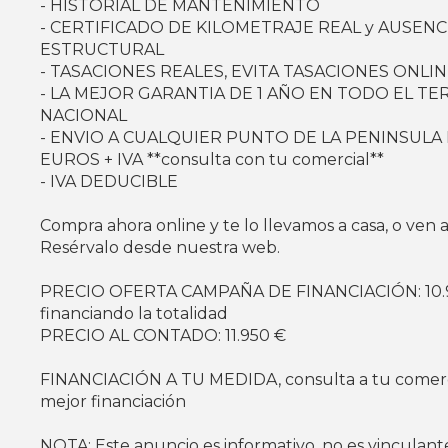
- HISTORIAL DE MANTENIMIENTO
- CERTIFICADO DE KILOMETRAJE REAL y AUSENC
ESTRUCTURAL
- TASACIONES REALES, EVITA TASACIONES ONLIN
- LA MEJOR GARANTIA DE 1 AÑO EN TODO EL TE
NACIONAL
- ENVIO A CUALQUIER PUNTO DE LA PENINSULA
EUROS + IVA **consulta con tu comercial**
- IVA DEDUCIBLE
Compra ahora online y te lo llevamos a casa, o ven a 
Resérvalo desde nuestra web.
PRECIO OFERTA CAMPAÑA DE FINANCIACIÓN: 10.
financiando la totalidad
PRECIO AL CONTADO: 11.950 €
FINANCIACIÓN A TU MEDIDA, consulta a tu comerci
mejor financiación
NOTA: Este anuncio es informativo, no es vinculante