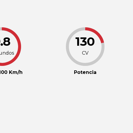
.8
130
undos
CV
 100 Km/h
Potencia