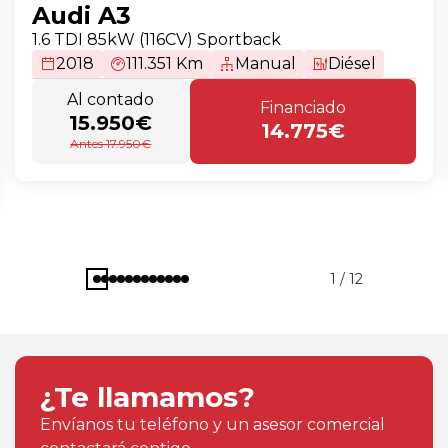
Audi A3
1.6 TDI 85kW (116CV) Sportback
2018
111.351 Km
Manual
Diésel
Al contado
Financiado
15.950€
14.775€
Antes 17.950€
1 / 12
¿Te llamamos?
Envíanos tu teléfono y un asesor comercial