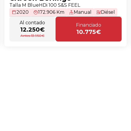
Talla M BlueHDi 100 S&S FEEL
2020
172.906 Km
Manual
Diésel
Al contado
Financiado
12.250€
10.775€
Antes 13.950€