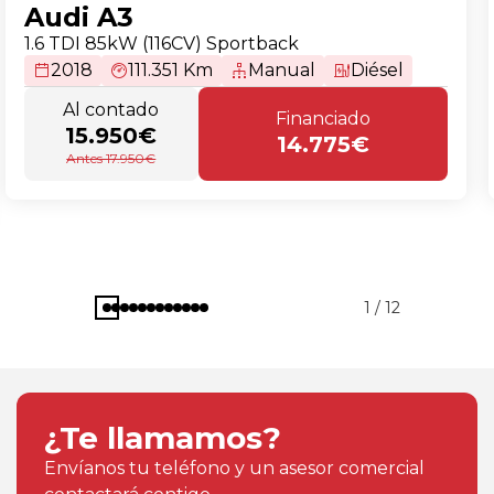
Audi A3
1.6 TDI 85kW (116CV) Sportback
2018
111.351 Km
Manual
Diésel
Al contado
Financiado
15.950€
14.775€
Antes 17.950€
1 / 12
¿Te llamamos?
Envíanos tu teléfono y un asesor comercial